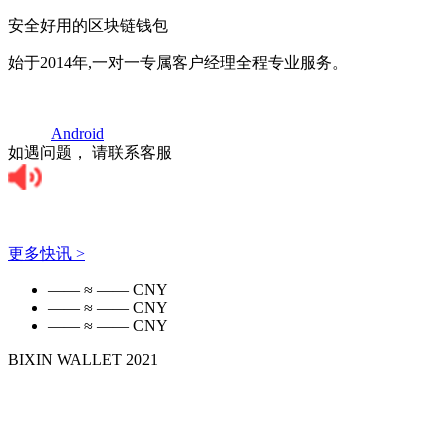
安全好用的区块链钱包
始于2014年,一对一专属客户经理全程专业服务。
Android
如遇问题， 请联系客服
ETH 2.0 5 月份存款数量最多，总价值锁
定至 140 亿美元
更多快讯
>
——
≈
—— CNY
——
≈
—— CNY
——
≈
—— CNY
BIXIN WALLET
2021